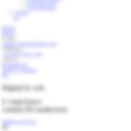
2/ Digital & Web
3/ Évènementiel
Contact
06
Retour
Retour
E-mail
contact@pimentsauvage.com
Téléphone
+33 (0)4 76 62 27 48
Adresse
80 grande rue
38700 La Tronche
FR
Digital & web
L'expérience
comme fil conducteur
Défiler vers le bas