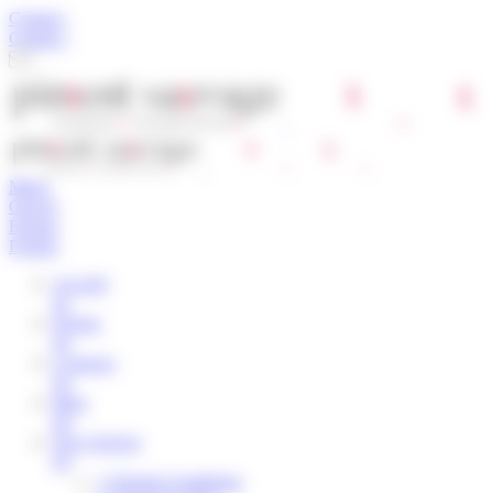
Panneau de gestion des cookies
Contact
Contact
Menu
Ouvert
Fermer
Fermer
Accueil
01
Projets
02
L'agence
03
Blog
04
Nos Univers
05
1/ Design Graphique