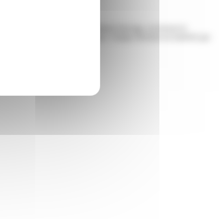
étique, ensuite la stratégie. Chez Piment Sauvage, on inverse le
réent un lien réel avec vos visiteurs. Chaque décision est motivée par