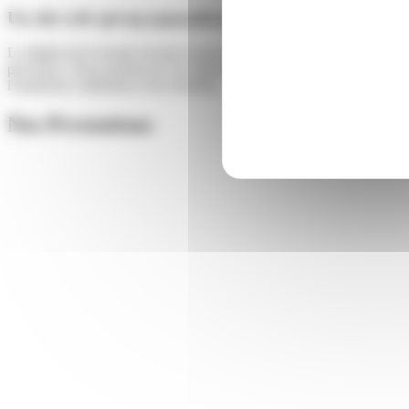
Un site web qui
ne convertit pas
est un site web qui
co
Le digital est le terrain où tout se joue aujourd'hui et pourtant, la maj
processus. Nous partons de vos objectifs business, de vos utilisateurs 
l'expérience utilisateur et les résultats.
Nos Prestations