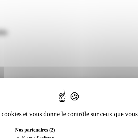
ble
hés, pas de templates mais des
univers singuliers
construits autour de v
es cookies et vous donne le contrôle sur ceux que vous
Nos partenaires
(2)
Mesure d'audience