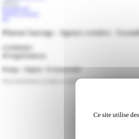
Adresse
80 grande rue
38700 La Tronche
FR
Piment Sauvage - Agence créative - Greno
créateur
s
d'expérience
s
Design - Digital - Événementiel
Nous transformons vos
idées
en
expériences mémorables.
Pas de clic
Ce site utilise d