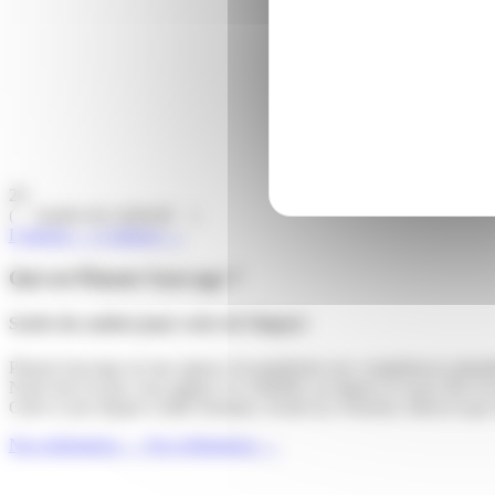
20
( Années de créativité )
L'agence →
L'agence →
Qui est Piment Sauvage ?
Sortir du confort pour créer de
l'impact
Piment Sauvage est une agence de graphisme aux compétences pluriel
Notre but est que vous gagnez en visibilité, en impact et soyez fier d
Grâce à une équipe à taille humaine, locale (La Tronche, Isère) et qu
Nos réalisations →
Nos réalisations →