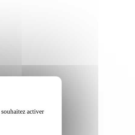
os
enjeux réels.
 souhaitez activer