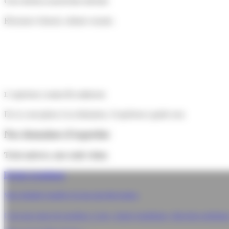
Créer du lien avant de faire du bruit
Résonner d'abord, séduire ensuite.
L'expérience comme fil conducteur
De la conception à la réalisation, l'expérience guide tout.
Nos domaines d'expertise
Trois univers, une seule
vision
Design graphique
Votre identité visuelle n'est pas une décoration.
C'est une prise de position. Logo, charte graphique, direction artistiqu