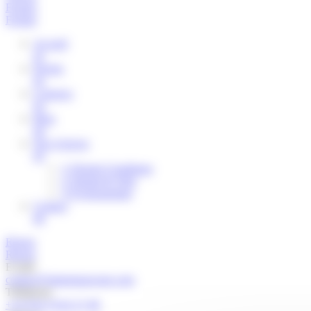
Fermer
Fermer
Accueil
01
Projets
02
L'agence
03
Blog
04
Nos Univers
05
1/ Design Graphique
2/ Digital & Web
3/ Évènementiel
Contact
06
Retour
Retour
E-mail
contact@pimentsauvage.com
Téléphone
+33 (0)4 76 62 27 48