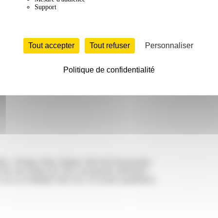
Support
Tout accepter
Tout refuser
Personnaliser
Politique de confidentialité
les :
Design, Print, Digital, Web & Événementiel
.
’avoir une image qui vous corresponde totalement.
i vous accompagne dans tous vos projets graphiques.